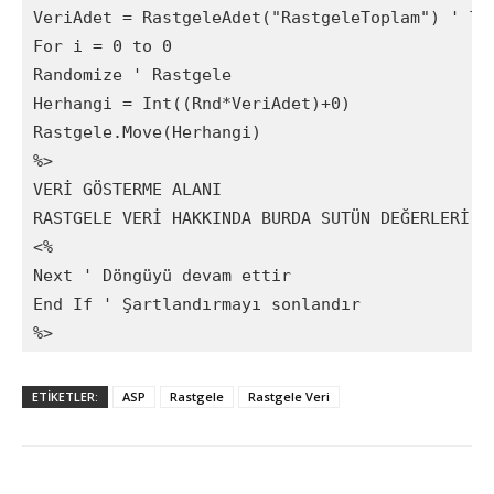
VeriAdet = RastgeleAdet("RastgeleToplam") ' Ta
For i = 0 to 0

Randomize ' Rastgele

Herhangi = Int((Rnd*VeriAdet)+0)

Rastgele.Move(Herhangi)

%>

VERİ GÖSTERME ALANI

RASTGELE VERİ HAKKINDA BURDA SUTÜN DEĞERLERİ YE
<%

Next ' Döngüyü devam ettir

End If ' Şartlandırmayı sonlandır

%>
ETİKETLER:
ASP
Rastgele
Rastgele Veri