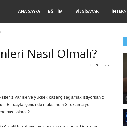
ANA SAYFA
EĞITIM
BILGISAYAR
İNTERN
?
leri Nasıl Olmalı?
473
0
 siteniz var ise ve yüksek kazanç sağlamak istiyorsanız
rdır. Bir sayfa içerisinde maksimum 3 reklama yer
me nasıl olmalı?
n öncelikle kullanıcının canını sıkmayacak bir reklam