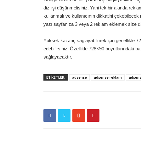
dizilişi düşünmelisiniz. Yani tek bir alanda rekl
kullanmalı ve kullanıcının dikkatini çekebilecek
yazı sayfanıza 3 veya 2 reklam eklemek size da
Yüksek kazanç sağlayabilmek için genellikle 72
edebilirsiniz. Özellikle 728×90 boyutlarındaki b
sağlayacaktır.
ETİKETLER:
adsense
adsense reklam
adsens