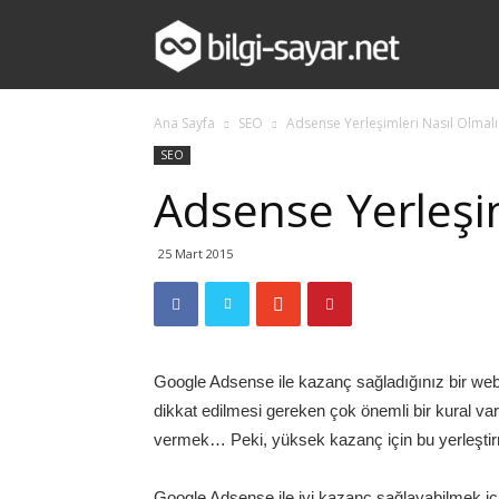
bilgi-
Ana Sayfa
SEO
Adsense Yerleşimleri Nasıl Olmalı
sayar.net
SEO
Adsense Yerleşim
25 Mart 2015
Google Adsense ile kazanç sağladığınız bir web
dikkat edilmesi gereken çok önemli bir kural va
vermek… Peki, yüksek kazanç için bu yerleştir
Google Adsense ile iyi kazanç sağlayabilmek içi