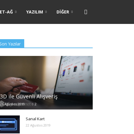
ET-AĞ
YAZILIM
DIĞER
Son Yazılar
3D ile Güvenli Alışveriş
26 Ağustos 2019
2
Sanal Kart
22 Ağustos 2019