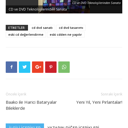
CD ve DVD Teknolojilerinden Sanata
CD ve DVD Teknolojilerinden Sanata
C
ETİKETLER:
cd dvd sanatı
cd dvd tasarımı
eski cd değerlendirme
eski cdden ne yapılır
Önceki İçerik
Sonraki İçerik
Baako ile Harici Bataryalar
Yeni Yıl, Yeni Pırlantalar!
Bileklerde
İLGİLİ İÇERİKLER
YAZARIN DİĞER İÇERİKLERİ