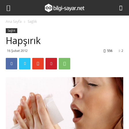
Ana Sayfa
Sağlık
Sağlık
Hapşırık
16 Şubat 2012
556
2