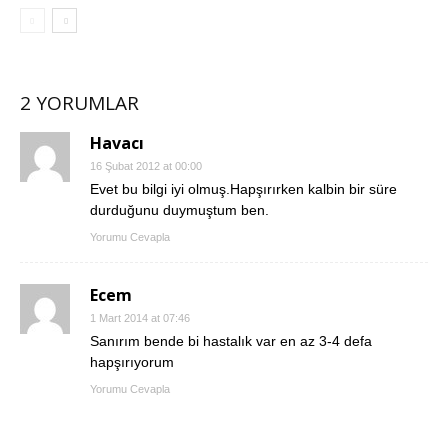
2 YORUMLAR
Havacı
16 Şubat 2012 at 00:00
Evet bu bilgi iyi olmuş.Hapşırırken kalbin bir süre
durduğunu duymuştum ben.
Yorumu Cevapla
Ecem
1 Mart 2014 at 07:46
Sanırım bende bi hastalık var en az 3-4 defa
hapşırıyorum
Yorumu Cevapla