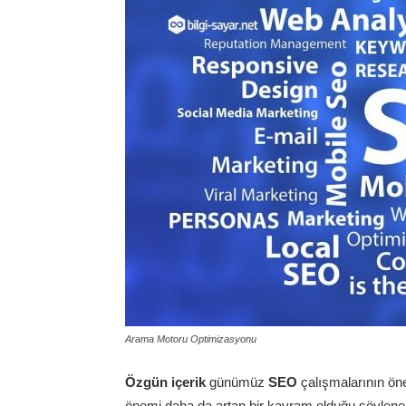
Arama Motoru Optimizasyonu
Özgün içerik
günümüz
SEO
çalışmalarının ön
önemi daha da artan bir kavram olduğu söylene