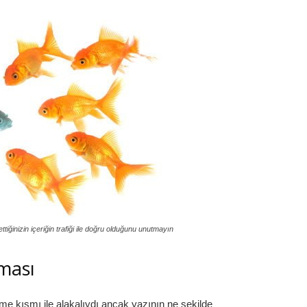
tiğinizin içeriğin trafiği ile doğru olduğunu unutmayın
lması
lme kısmı ile alakalıydı ancak yazının ne şekilde