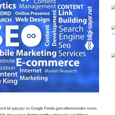
emli bir parçası ve Google Panda güncellemesinden sonra
bilir. Her zaman
özgün içerik
sağlamakla istediğimiz