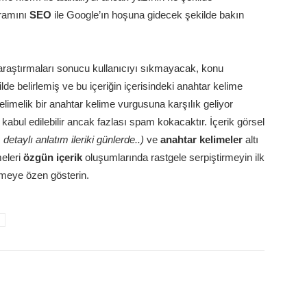
ramını
SEO
ile Google’ın hoşuna gidecek şekilde bakın
 araştırmaları sonucu kullanıcıyı sıkmayacak, konu
ilde belirlemiş ve bu içeriğin içerisindeki anahtar kelime
elimelik bir anahtar kelime vurgusuna karşılık geliyor
da kabul edilebilir ancak fazlası spam kokacaktır. İçerik görsel
detaylı anlatım ileriki günlerde..)
ve
anahtar kelimeler
altı
meleri
özgün içerik
oluşumlarında rastgele serpiştirmeyin ilk
rmeye özen gösterin.