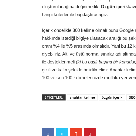
oluşturulacağına değinmedik.
Özgün içerik
kav
hangi kriterler ile bağdaştıracağız.
İçerik öncelikle 300 kelime olmalı bunu Google
hakkında istediği bilgiye ulaşacak aralığı bu şek
oranı %4 ile %5 arasında olmalıdır. Yani bu 12 k
diyebiliriz. Altı ve üstü normal sınırlar adı altın
ile desteklenmeli
(ki bu başlı başına bir konudur, 
çizili ve kalın şekilde belirtilmelidir. Anahtar keli
100 ve son 100 kelimelerinizde mutlaka yer ve
ETİKETLER:
anahtar kelime
özgün içerik
SEO