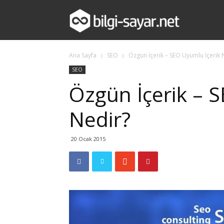
bilgi-
Ana Sayfa
SEO
Özgün İçerik – SEO Uyumlu İçerik 
sayar.net
SEO
Özgün İçerik – 
Nedir?
20 Ocak 2015