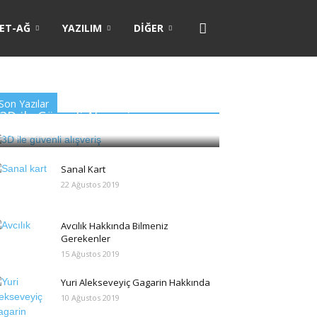
ET-AĞ
YAZILIM
DIĞER
Son Yazılar
3D ile Güvenli Alışveriş
26 Ağustos 2019
2
Sanal Kart
22 Ağustos 2019
Avcılık Hakkında Bilmeniz
Gerekenler
15 Ağustos 2019
Yuri Alekseveyiç Gagarin Hakkında
10 Ağustos 2019