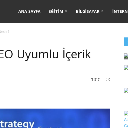
ANA SAYFA
EĞITIM
BILGISAYAR
İNTERN
Nedir?
SEO Uyumlu İçerik
517
0