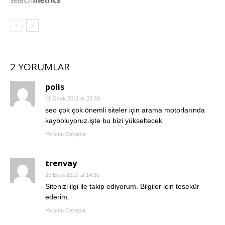
2 YORUMLAR
polis
11 Ocak 2011 at 22:20
seo çok çok önemli siteler için arama motorlarında
kayboluyoruz.işte bu bizi yükseltecek
Yorumu Cevapla
trenvay
25 Ekim 2017 at 14:30
Sitenizi ilgi ile takip ediyorum. Bilgiler icin tesekür
ederim.
Yorumu Cevapla