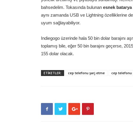
bahsedelim. Tokasında bulunan
esnek batarya
aynı zamanda USB ve Lightning özelliklerine d
uyum sağlayabiliyor.
Indiegogo üzerinde hala 50 bin dolar barajını aş
toplamış bile, eğer 50 bin barajını geçerse, 201
155 dolar olacak.
ETİKETLER:
cep telefonu şarj etme
cep telefonu 