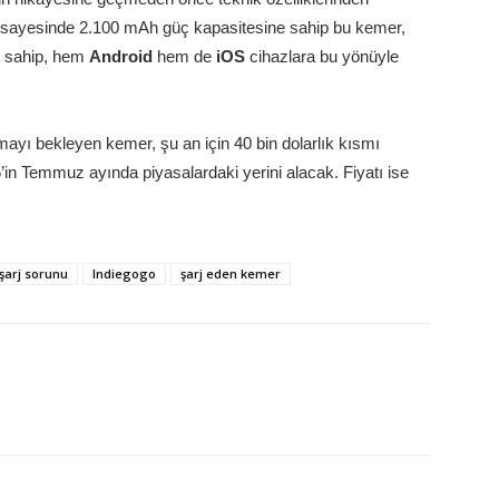
sayesinde 2.100 mAh güç kapasitesine sahip bu kemer,
e sahip, hem
Android
hem de
iOS
cihazlara bu yönüyle
mayı bekleyen kemer, şu an için 40 bin dolarlık kısmı
5’in Temmuz ayında piyasalardaki yerini alacak. Fiyatı ise
şarj sorunu
Indiegogo
şarj eden kemer