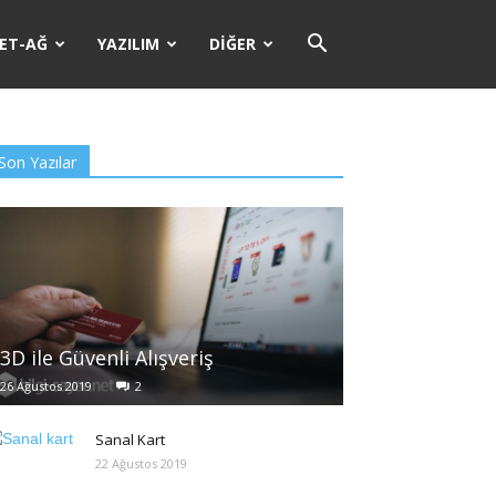
ET-AĞ
YAZILIM
DIĞER
Son Yazılar
3D ile Güvenli Alışveriş
26 Ağustos 2019
2
Sanal Kart
22 Ağustos 2019