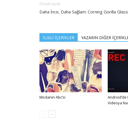
Önceki İçerik
Daha İnce, Daha Sağlam: Corning Gorilla Glass
İLGİLİ İÇERİKLER
YAZARIN DİĞER İÇERİKL
Modanın Abc’si
Android’de
Videoya Nası