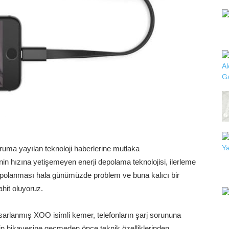
ruma yayılan teknoloji haberlerine mutlaka
nin hızına yetişemeyen enerji depolama teknolojisi, ilerleme
 depolanması hala günümüzde problem ve buna kalıcı bir
ahit oluyoruz.
 tasarlanmış XOO isimli kemer, telefonların şarj sorununa
in hikayesine geçmeden önce teknik özelliklerinden