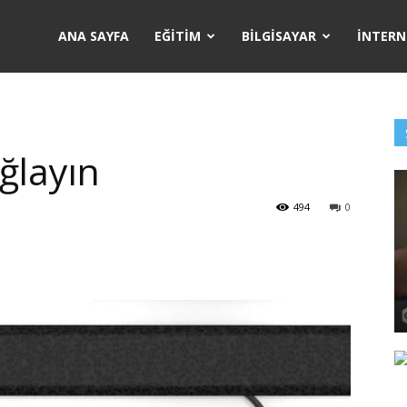
ANA SAYFA
EĞITIM
BILGISAYAR
İNTERN
ğlayın
494
0