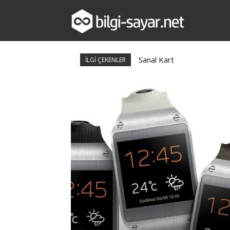
bilgi-
Sanal Kart
İLGİ ÇEKENLER
sayar.net