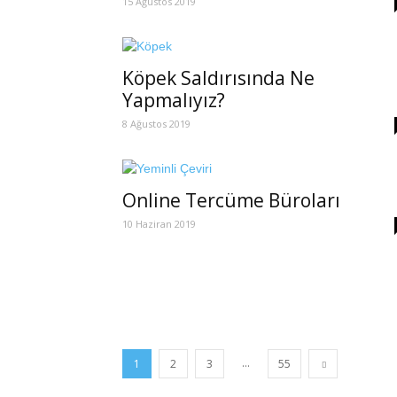
15 Ağustos 2019
Köpek Saldırısında Ne
Yapmalıyız?
8 Ağustos 2019
Online Tercüme Büroları
10 Haziran 2019
...
1
2
3
55