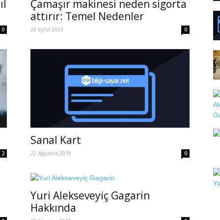
ıl
Çamaşır makinesi neden sigorta
attırır: Temel Nedenler
28 Eylül 2023
0
0
Sanal Kart
22 Ağustos 2019
2
0
Yuri Alekseveyiç Gagarin
Hakkında