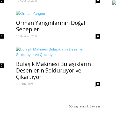
10 Ağustos 2019
0
0
Orman Yangınlarının Doğal
Sebepleri
15 Haziran 2019
3
0
Bulaşık Makinesi Bulaşıkların
0
Desenlerin Solduruyor ve
Çıkartıyor
4 Nisan 2019
0
55 Sayfanın 1. Sayfası